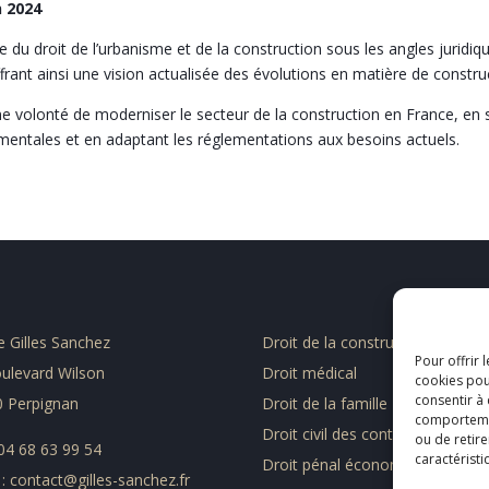
 2024
 droit de l’urbanisme et de la construction sous les angles juridique, f
offrant ainsi une vision actualisée des évolutions en matière de constru
ne volonté de moderniser le secteur de la construction en France, en s
mentales et en adaptant les réglementations aux besoins actuels.
e Gilles Sanchez
Droit de la construction
Pour offrir 
ulevard Wilson
Droit médical
cookies pou
consentir à
 Perpignan
Droit de la famille
comportement
Droit civil des contrats et assur
ou de retire
: 04 68 63 99 54
caractéristi
Droit pénal économique et finan
 : contact@gilles-sanchez.fr