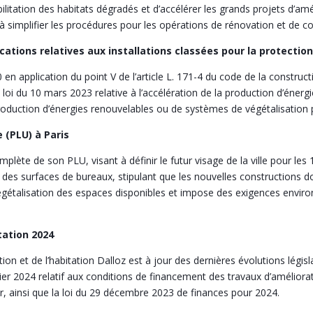
éhabilitation des habitats dégradés et d’accélérer les grands projets d’
t à simplifier les procédures pour les opérations de rénovation et de c
cations relatives aux installations classées pour la protectio
0 en application du point V de l’article L. 171-4 du code de la construct
la loi du 10 mars 2023 relative à l’accélération de la production d’énerg
roduction d’énergies renouvelables ou de systèmes de végétalisation po
 (PLU) à Paris
omplète de son PLU, visant à définir le futur visage de la ville pour le
 des surfaces de bureaux, stipulant que les nouvelles constructions d
gétalisation des espaces disponibles et impose des exigences envir
tation 2024
ion et de l’habitation Dalloz est à jour des dernières évolutions légis
ier 2024 relatif aux conditions de financement des travaux d’améliora
, ainsi que la loi du 29 décembre 2023 de finances pour 2024.