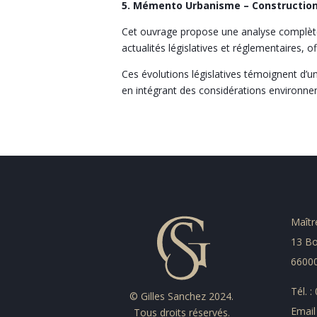
5. Mémento Urbanisme – Construction
Cet ouvrage propose une analyse complète du
actualités législatives et réglementaires, 
Ces évolutions législatives témoignent d’u
en intégrant des considérations environne
Maîtr
13 Bo
66000
Tél. 
© Gilles Sanchez 2024.
Email
Tous droits réservés.