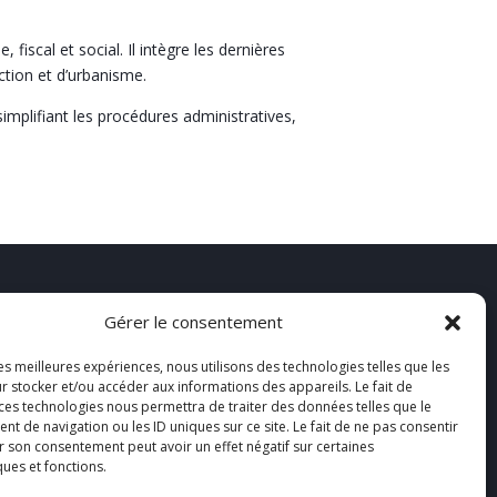
iscal et social. Il intègre les dernières
ction et d’urbanisme.
implifiant les procédures administratives,
Gérer le consentement
À propos
les meilleures expériences, nous utilisons des technologies telles que les
Actualités
r stocker et/ou accéder aux informations des appareils. Le fait de
 ces technologies nous permettra de traiter des données telles que le
Contact
 de navigation ou les ID uniques sur ce site. Le fait de ne pas consentir
ances
Mentions légales
r son consentement peut avoir un effet négatif sur certaines
ques et fonctions.
cier
Politique de confidentialité