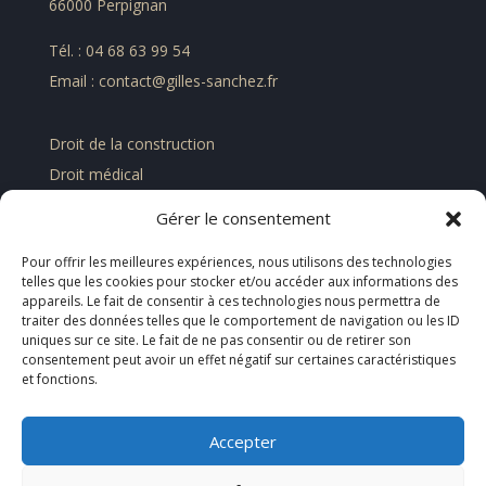
66000 Perpignan
Tél. : 04 68 63 99 54
Email : contact@gilles-sanchez.fr
Droit de la construction
Droit médical
Droit de la famille
Gérer le consentement
Droit civil des contrats et assurances
Pour offrir les meilleures expériences, nous utilisons des technologies
Droit pénal économique et financier
telles que les cookies pour stocker et/ou accéder aux informations des
appareils. Le fait de consentir à ces technologies nous permettra de
traiter des données telles que le comportement de navigation ou les ID
À propos
uniques sur ce site. Le fait de ne pas consentir ou de retirer son
Actualités
consentement peut avoir un effet négatif sur certaines caractéristiques
et fonctions.
Contact
Mentions légales
Accepter
Politique de confidentialité