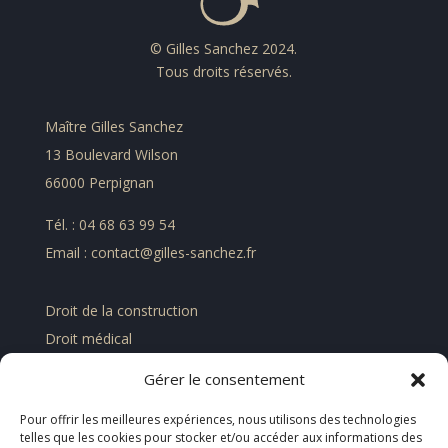
© Gilles Sanchez 2024.
Tous droits réservés.
Maître Gilles Sanchez
13 Boulevard Wilson
66000 Perpignan
Tél. : 04 68 63 99 54
Email : contact@gilles-sanchez.fr
Droit de la construction
Droit médical
Droit de la famille
Gérer le consentement
Droit civil des contrats et assurances
Pour offrir les meilleures expériences, nous utilisons des technologies
Droit pénal économique et financier
telles que les cookies pour stocker et/ou accéder aux informations des