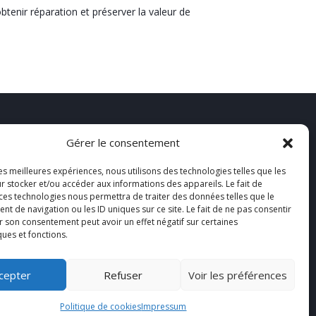
tenir réparation et préserver la valeur de
Gérer le consentement
À propos
les meilleures expériences, nous utilisons des technologies telles que les
Actualités
r stocker et/ou accéder aux informations des appareils. Le fait de
 ces technologies nous permettra de traiter des données telles que le
Contact
 de navigation ou les ID uniques sur ce site. Le fait de ne pas consentir
ances
Mentions légales
r son consentement peut avoir un effet négatif sur certaines
ques et fonctions.
cier
Politique de confidentialité
cepter
Refuser
Voir les préférences
Politique de cookies
Impressum