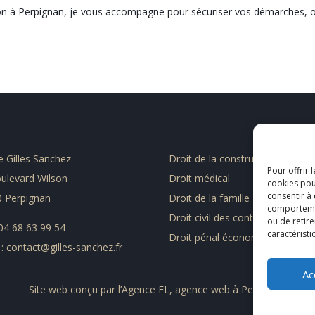
ion à Perpignan, je vous accompagne pour sécuriser vos démarches, ob
e Gilles Sanchez
Droit de la construction
Pour offrir 
ulevard Wilson
Droit médical
cookies pou
consentir à
 Perpignan
Droit de la famille
comportement
Droit civil des contrats et assur
ou de retire
: 04 68 63 99 54
caractéristi
Droit pénal économique et finan
 : contact@gilles-sanchez.fr
Ac
Site web conçu par l’
Agence FL, agence web à Perpignan